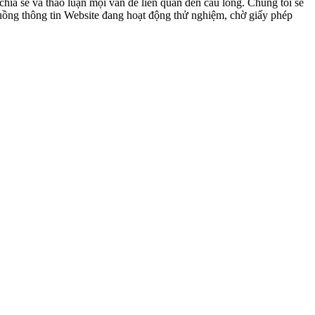
ia sẻ và thảo luận mọi vấn đề liên quan đến cầu lông. Chúng tôi sẽ
 luồng thông tin Website đang hoạt động thử nghiệm, chờ giấy phép