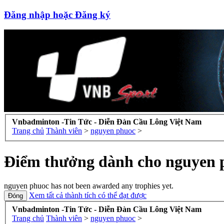
Đăng nhập hoặc Đăng ký
Vnbadminton -Tin Tức - Diễn Đàn Cầu Lông Việt Nam
Trang chủ
Thành viên
>
nguyen phuoc
>
Điểm thưởng dành cho nguyen 
nguyen phuoc has not been awarded any trophies yet.
Xem tất cả thành tích có thể đạt được
Vnbadminton -Tin Tức - Diễn Đàn Cầu Lông Việt Nam
Trang chủ
Thành viên
>
nguyen phuoc
>