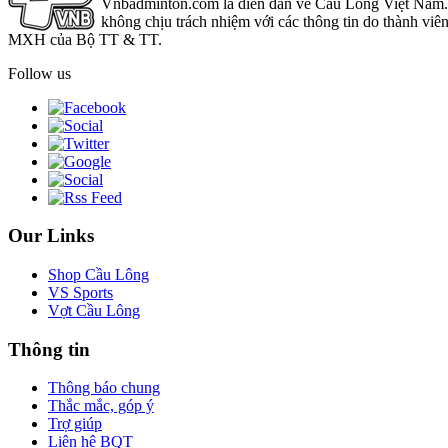
Vnbadminton.com là diễn đàn về Cầu Lông Việt Nam. Vn
không chịu trách nhiệm với các thông tin do thành viê
MXH của Bộ TT & TT.
Follow us
Our Links
Shop Cầu Lông
VS Sports
Vợt Cầu Lông
Thông tin
Thông báo chung
Thắc mắc, góp ý
Trợ giúp
Liên hệ BQT