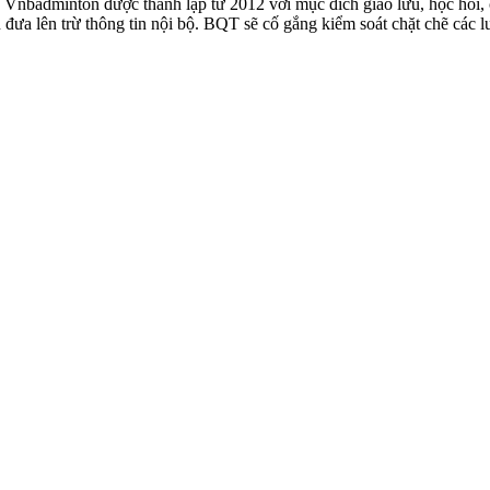
badminton được thành lập từ 2012 với mục đích giao lưu, học hỏi, ch
n đưa lên trừ thông tin nội bộ. BQT sẽ cố gắng kiểm soát chặt chẽ các