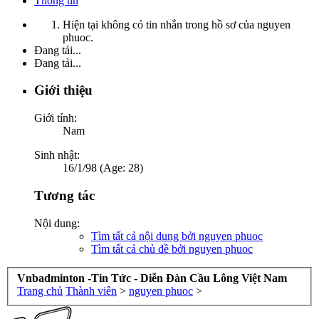
Thông tin
Hiện tại không có tin nhắn trong hồ sơ của nguyen
phuoc.
Đang tải...
Đang tải...
Giới thiệu
Giới tính:
Nam
Sinh nhật:
16/1/98 (Age: 28)
Tương tác
Nội dung:
Tìm tất cả nội dung bởi nguyen phuoc
Tìm tất cả chủ đề bởi nguyen phuoc
Vnbadminton -Tin Tức - Diễn Đàn Cầu Lông Việt Nam
Trang chủ
Thành viên
>
nguyen phuoc
>