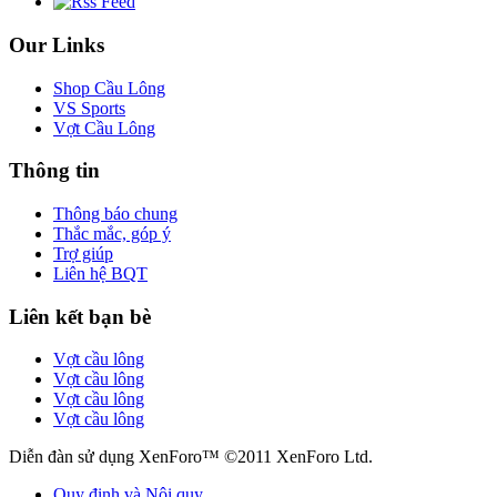
Our Links
Shop Cầu Lông
VS Sports
Vợt Cầu Lông
Thông tin
Thông báo chung
Thắc mắc, góp ý
Trợ giúp
Liên hệ BQT
Liên kết bạn bè
Vợt cầu lông
Vợt cầu lông
Vợt cầu lông
Vợt cầu lông
Diễn đàn sử dụng XenForo™ ©2011 XenForo Ltd.
Quy định và Nội quy