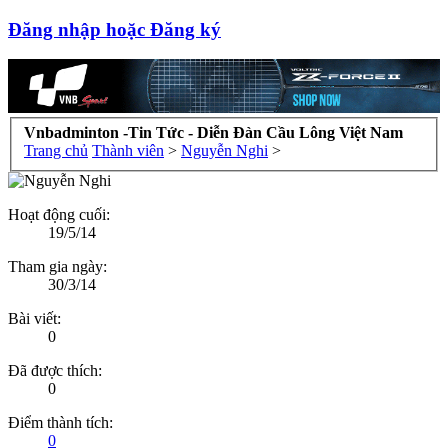
Đăng nhập hoặc Đăng ký
Vnbadminton -Tin Tức - Diễn Đàn Cầu Lông Việt Nam
Trang chủ
Thành viên
>
Nguyễn Nghi
>
Hoạt động cuối:
19/5/14
Tham gia ngày:
30/3/14
Bài viết:
0
Đã được thích:
0
Điểm thành tích:
0