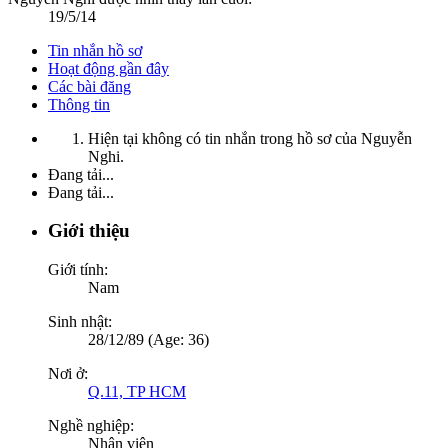
19/5/14
Tin nhắn hồ sơ
Hoạt động gần đây
Các bài đăng
Thông tin
Hiện tại không có tin nhắn trong hồ sơ của Nguyễn
Nghi.
Đang tải...
Đang tải...
Giới thiệu
Giới tính:
Nam
Sinh nhật:
28/12/89 (Age: 36)
Nơi ở:
Q.11, TP HCM
Nghề nghiệp:
Nhân viên