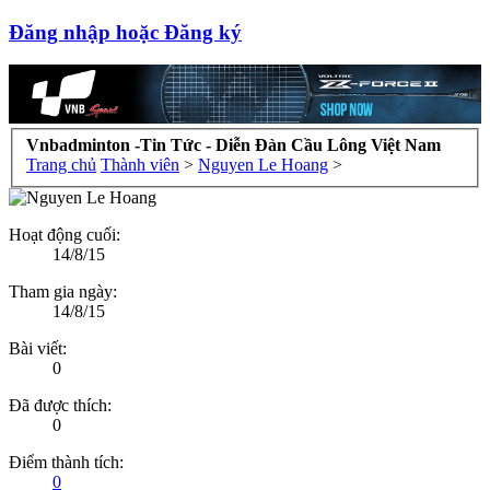
Đăng nhập hoặc Đăng ký
Vnbadminton -Tin Tức - Diễn Đàn Cầu Lông Việt Nam
Trang chủ
Thành viên
>
Nguyen Le Hoang
>
Hoạt động cuối:
14/8/15
Tham gia ngày:
14/8/15
Bài viết:
0
Đã được thích:
0
Điểm thành tích:
0