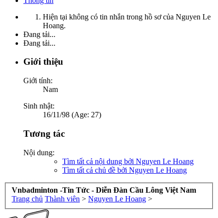
Thông tin
Hiện tại không có tin nhắn trong hồ sơ của Nguyen Le
Hoang.
Đang tải...
Đang tải...
Giới thiệu
Giới tính:
Nam
Sinh nhật:
16/11/98 (Age: 27)
Tương tác
Nội dung:
Tìm tất cả nội dung bởi Nguyen Le Hoang
Tìm tất cả chủ đề bởi Nguyen Le Hoang
Vnbadminton -Tin Tức - Diễn Đàn Cầu Lông Việt Nam
Trang chủ
Thành viên
>
Nguyen Le Hoang
>