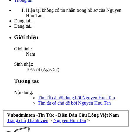
Thông tin
Hiện tại không có tin nhắn trong hồ sơ của Nguyen
Huu Tan.
Đang tải...
Đang tải...
Giới thiệu
Giới tính:
Nam
Sinh nhật:
10/7/74 (Age: 52)
Tương tác
Nội dung:
Tìm tất cả nội dung bởi Nguyen Huu Tan
Tìm tất cả chủ đề bởi Nguyen Huu Tan
Vnbadminton -Tin Tức - Diễn Đàn Cầu Lông Việt Nam
Trang chủ
Thành viên
>
Nguyen Huu Tan
>