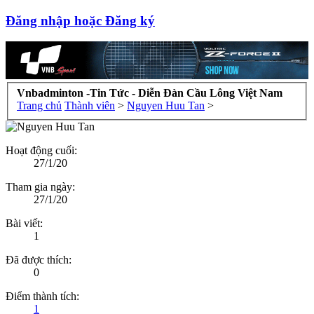
Đăng nhập hoặc Đăng ký
Vnbadminton -Tin Tức - Diễn Đàn Cầu Lông Việt Nam
Trang chủ
Thành viên
>
Nguyen Huu Tan
>
Hoạt động cuối:
27/1/20
Tham gia ngày:
27/1/20
Bài viết:
1
Đã được thích:
0
Điểm thành tích:
1