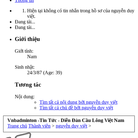
Thông tin
Hiện tại không có tin nhắn trong hồ sơ của nguyễn duy
việt.
Đang tải...
Đang tải...
Giới thiệu
Giới tính:
Nam
Sinh nhật:
24/3/87 (Age: 39)
Tương tác
Nội dung:
Tìm tất cả nội dung bởi nguyễn duy việt
Tìm tất cả chủ đề bởi nguyễn duy việt
Vnbadminton -Tin Tức - Diễn Đàn Cầu Lông Việt Nam
Trang chủ
Thành viên
>
nguyễn duy việt
>