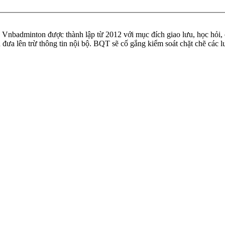
badminton được thành lập từ 2012 với mục đích giao lưu, học hỏi, ch
n đưa lên trừ thông tin nội bộ. BQT sẽ cố gắng kiểm soát chặt chẽ các