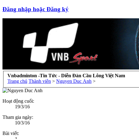
Đăng nhập hoặc Đăng ký
Vnbadminton -Tin Tức - Diễn Đàn Cầu Lông Việt Nam
Trang chủ
Thành viên
>
Nguyen Duc Anh
>
Hoạt động cuối:
19/3/16
Tham gia ngày:
10/3/16
Bài viết:
1