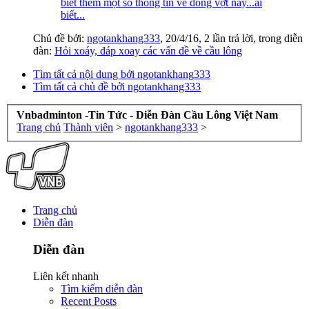
biết thêm một số thông tin về dòng vợt này...ai
biết...
Chủ đề bởi:
ngotankhang333
,
20/4/16
, 2 lần trả lời, trong diễn
đàn:
Hỏi xoáy, đáp xoay các vấn đề về cầu lông
Tìm tất cả nội dung bởi ngotankhang333
Tìm tất cả chủ đề bởi ngotankhang333
Vnbadminton -Tin Tức - Diễn Đàn Cầu Lông Việt Nam
Trang chủ
Thành viên
>
ngotankhang333
>
Trang chủ
Diễn đàn
Diễn đàn
Liên kết nhanh
Tìm kiếm diễn đàn
Recent Posts