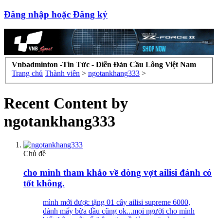
Đăng nhập hoặc Đăng ký
Vnbadminton -Tin Tức - Diễn Đàn Cầu Lông Việt Nam
Trang chủ
Thành viên
>
ngotankhang333
>
Recent Content by
ngotankhang333
Chủ đề
cho mình tham khảo về dòng vợt ailisi đánh có
tốt không.
mình mới được tặng 01 cây ailisi supreme 6000,
đánh mấy bữa đầu cũng ok...mọi người cho mình