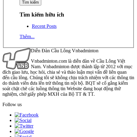
Tìm kiếm hữu ích
Recent Posts
Thêm...
Diễn Đàn Cầu Lông Vnbadminton
Vnbadminton.com là diễn đàn về Cầu Lông Việt
Nam. Vnbadminton được thành lập từ 2012 với mục
đích giao lưu, học hỏi, chia sẻ và thảo luận mọi vấn đề liên quan
đến cầu lông. Chúng tôi sẽ không chịu trách nhiệm với các thông tin
do thành viên đưa lên trừ thông tin nội bộ. BQT sẽ cố gắng kiểm
soát chặt chẽ các luồng thông tin Website đang hoạt động thử
nghiệm, chờ giấy phép MXH của Bộ TT & TT.
Follow us