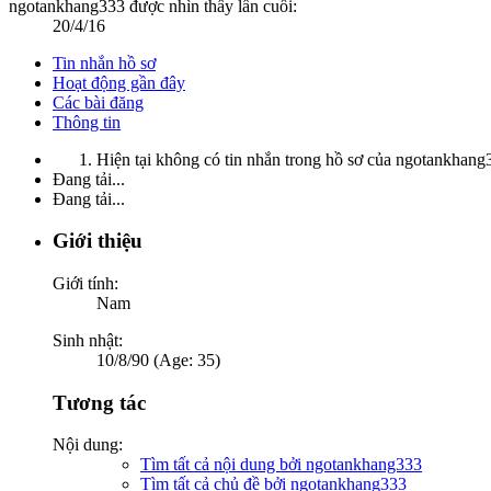
ngotankhang333 được nhìn thấy lần cuối:
20/4/16
Tin nhắn hồ sơ
Hoạt động gần đây
Các bài đăng
Thông tin
Hiện tại không có tin nhắn trong hồ sơ của ngotankhang
Đang tải...
Đang tải...
Giới thiệu
Giới tính:
Nam
Sinh nhật:
10/8/90 (Age: 35)
Tương tác
Nội dung:
Tìm tất cả nội dung bởi ngotankhang333
Tìm tất cả chủ đề bởi ngotankhang333