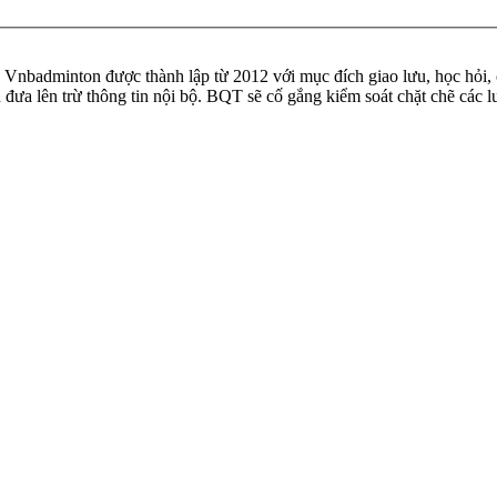
badminton được thành lập từ 2012 với mục đích giao lưu, học hỏi, ch
n đưa lên trừ thông tin nội bộ. BQT sẽ cố gắng kiểm soát chặt chẽ các