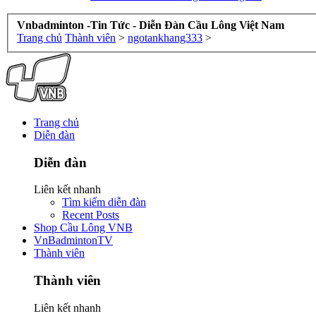
Vnbadminton -Tin Tức - Diễn Đàn Cầu Lông Việt Nam
Trang chủ
Thành viên
>
ngotankhang333
>
Trang chủ
Diễn đàn
Diễn đàn
Liên kết nhanh
Tìm kiếm diễn đàn
Recent Posts
Shop Cầu Lông VNB
VnBadmintonTV
Thành viên
Thành viên
Liên kết nhanh