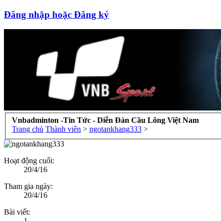
Đăng nhập hoặc Đăng ký
Vnbadminton -Tin Tức - Diễn Đàn Cầu Lông Việt Nam
Trang chủ
Thành viên
>
ngotankhang333
>
Hoạt động cuối:
20/4/16
Tham gia ngày:
20/4/16
Bài viết:
1