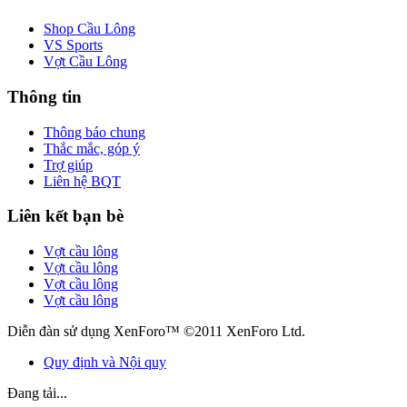
Shop Cầu Lông
VS Sports
Vợt Cầu Lông
Thông tin
Thông báo chung
Thắc mắc, góp ý
Trợ giúp
Liên hệ BQT
Liên kết bạn bè
Vợt cầu lông
Vợt cầu lông
Vợt cầu lông
Vợt cầu lông
Diễn đàn sử dụng XenForo™ ©2011 XenForo Ltd.
Quy định và Nội quy
Đang tải...