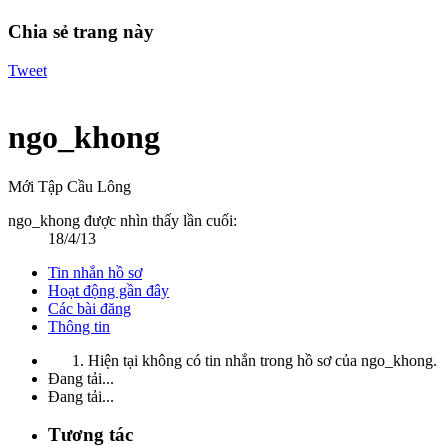
Chia sẻ trang này
Tweet
ngo_khong
Mới Tập Cầu Lông
ngo_khong được nhìn thấy lần cuối:
18/4/13
Tin nhắn hồ sơ
Hoạt động gần đây
Các bài đăng
Thông tin
Hiện tại không có tin nhắn trong hồ sơ của ngo_khong.
Đang tải...
Đang tải...
Tương tác