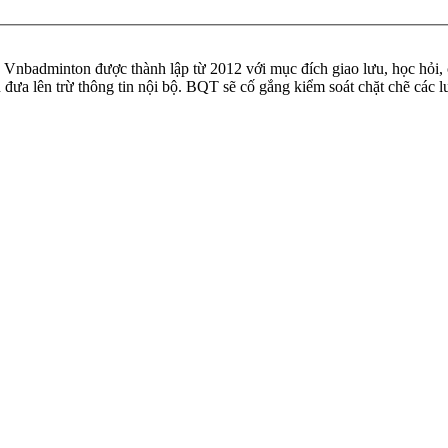
badminton được thành lập từ 2012 với mục đích giao lưu, học hỏi, ch
n đưa lên trừ thông tin nội bộ. BQT sẽ cố gắng kiểm soát chặt chẽ các