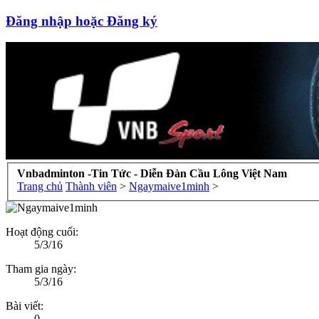
Đăng nhập hoặc Đăng ký
Vnbadminton -Tin Tức - Diễn Đàn Cầu Lông Việt Nam
Trang chủ
Thành viên
>
Ngaymaive1minh
>
Hoạt động cuối:
5/3/16
Tham gia ngày:
5/3/16
Bài viết:
0