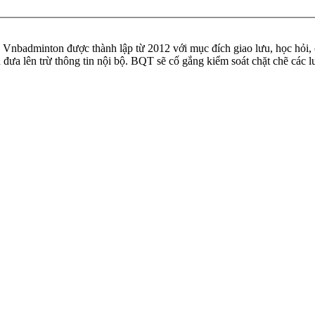
badminton được thành lập từ 2012 với mục đích giao lưu, học hỏi, ch
n đưa lên trừ thông tin nội bộ. BQT sẽ cố gắng kiểm soát chặt chẽ các