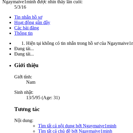
Ngaymaive1minh được nhìn thấy lần cuối:
5/3/16
Tin nhắn hồ sơ
Hoạt động gần đây
Các bài đăng
Thông tin
Hiện tại không có tin nhắn trong hồ sơ của Ngaymaive1
Đang tải...
Đang tải...
Giới thiệu
Giới tính:
Nam
Sinh nhật:
13/5/95 (Age: 31)
Tương tác
Nội dung:
Tìm tất cả nội dung bởi Ngaymaive1minh
Tìm tất cả chủ đề bởi Ngaymaive1minh