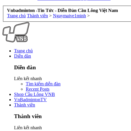
Vnbadminton -Tin Tức - Diễn Đàn Cầu Lông Việt Nam
Trang chủ
Thành viên
>
Ngaymaive1minh
>
Trang chủ
Diễn đàn
Diễn đàn
Liên kết nhanh
Tìm kiếm diễn đàn
Recent Posts
Shop Cầu Lông VNB
VnBadmintonTV
Thành viên
Thành viên
Liên kết nhanh