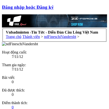
Đăng nhập hoặc Đăng ký
Vnbadminton -Tin Tức - Diễn Đàn Cầu Lông Việt Nam
Trang chủ
Thành viên
>
ndFineschiVandersbt
>
Hoạt động cuối:
7/11/12
Tham gia ngày:
7/11/12
Bài viết:
0
Đã được thích:
0
Điểm thành tích:
0