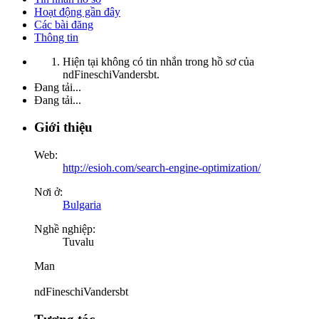
Hoạt động gần đây
Các bài đăng
Thông tin
Hiện tại không có tin nhắn trong hồ sơ của
ndFineschiVandersbt.
Đang tải...
Đang tải...
Giới thiệu
Web:
http://esioh.com/search-engine-optimization/
Nơi ở:
Bulgaria
Nghề nghiệp:
Tuvalu
Man
ndFineschiVandersbt