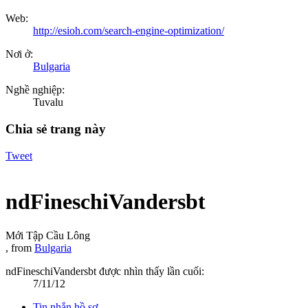
Web:
http://esioh.com/search-engine-optimization/
Nơi ở:
Bulgaria
Nghề nghiệp:
Tuvalu
Chia sẻ trang này
Tweet
ndFineschiVandersbt
Mới Tập Cầu Lông
,
from
Bulgaria
ndFineschiVandersbt được nhìn thấy lần cuối:
7/11/12
Tin nhắn hồ sơ