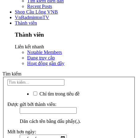
Tìm kiếm diễn đàn
Recent Posts
Shop Cầu Lông VNB
VnBadmintonTV
Thành viên
Thành viên
Liên kết nhanh
Notable Members
Đang truy cập
Hoạt động gần đây
Tìm kiếm
Chỉ tìm trong tiêu đề
Được gửi bởi thành viên:
Dãn cách tên bằng dấu phẩy(,).
Mới hơn ngày: