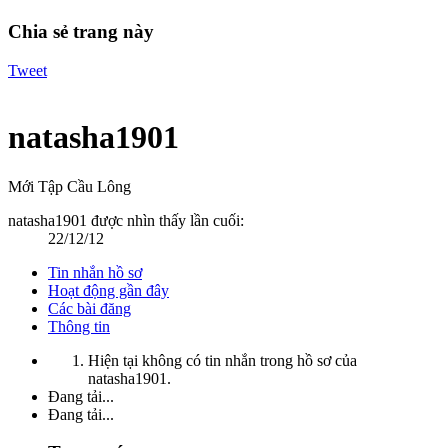
Chia sẻ trang này
Tweet
natasha1901
Mới Tập Cầu Lông
natasha1901 được nhìn thấy lần cuối:
22/12/12
Tin nhắn hồ sơ
Hoạt động gần đây
Các bài đăng
Thông tin
Hiện tại không có tin nhắn trong hồ sơ của
natasha1901.
Đang tải...
Đang tải...