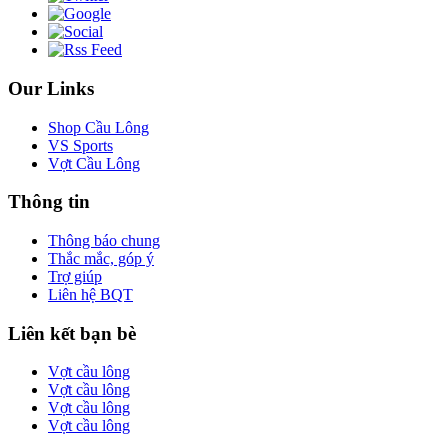
Our Links
Shop Cầu Lông
VS Sports
Vợt Cầu Lông
Thông tin
Thông báo chung
Thắc mắc, góp ý
Trợ giúp
Liên hệ BQT
Liên kết bạn bè
Vợt cầu lông
Vợt cầu lông
Vợt cầu lông
Vợt cầu lông