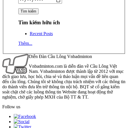
Tìm kiếm hữu ích
Recent Posts
Thêm...
Diễn Đàn Cầu Lông Vnbadminton
Vnbadminton.com là diễn đàn về Cầu Lông Việt
Nam. Vnbadminton được thành lập từ 2012 với mục
đích giao lưu, học hỏi, chia sẻ và thảo luận mọi vấn đề liên quan
đến cầu lông. Chúng tôi sẽ không chịu trách nhiệm với các thông tin
do thành viên đưa lên trừ thông tin nội bộ. BQT sẽ cố gắng kiểm
soát chặt chẽ các luồng thông tin Website đang hoạt động thử
nghiệm, chờ giấy phép MXH của Bộ TT & TT.
Follow us