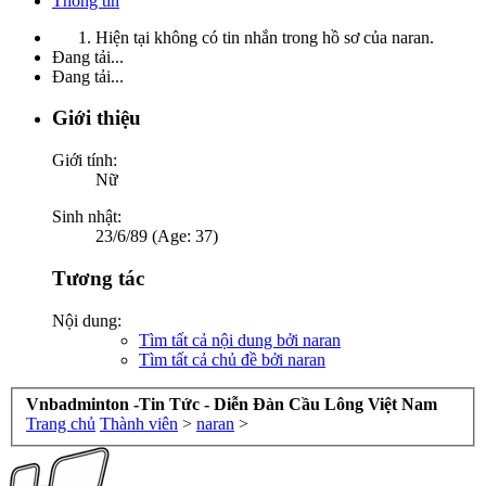
Thông tin
Hiện tại không có tin nhắn trong hồ sơ của naran.
Đang tải...
Đang tải...
Giới thiệu
Giới tính:
Nữ
Sinh nhật:
23/6/89 (Age: 37)
Tương tác
Nội dung:
Tìm tất cả nội dung bởi naran
Tìm tất cả chủ đề bởi naran
Vnbadminton -Tin Tức - Diễn Đàn Cầu Lông Việt Nam
Trang chủ
Thành viên
>
naran
>