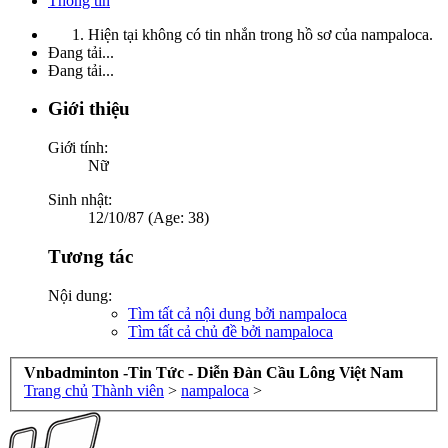
Thông tin
Hiện tại không có tin nhắn trong hồ sơ của nampaloca.
Đang tải...
Đang tải...
Giới thiệu
Giới tính:
Nữ
Sinh nhật:
12/10/87 (Age: 38)
Tương tác
Nội dung:
Tìm tất cả nội dung bởi nampaloca
Tìm tất cả chủ đề bởi nampaloca
Vnbadminton -Tin Tức - Diễn Đàn Cầu Lông Việt Nam
Trang chủ
Thành viên
>
nampaloca
>