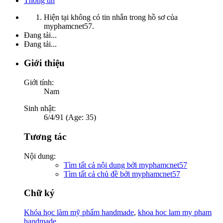
Thông tin
Hiện tại không có tin nhắn trong hồ sơ của
myphamcnet57.
Đang tải...
Đang tải...
Giới thiệu
Giới tính:
Nam
Sinh nhật:
6/4/91 (Age: 35)
Tương tác
Nội dung:
Tìm tất cả nội dung bởi myphamcnet57
Tìm tất cả chủ đề bởi myphamcnet57
Chữ ký
Khóa học làm mỹ phẩm handmade
,
khoa hoc lam my pham
handmade