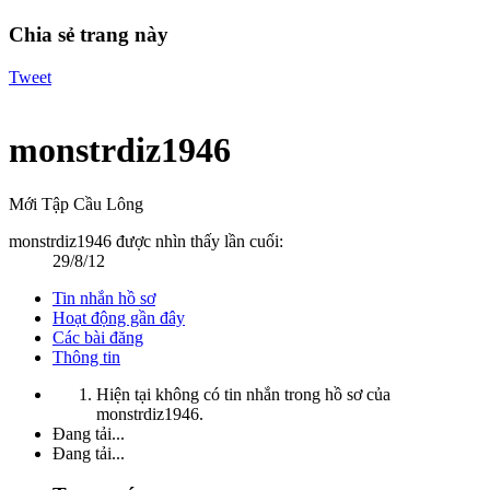
Chia sẻ trang này
Tweet
monstrdiz1946
Mới Tập Cầu Lông
monstrdiz1946 được nhìn thấy lần cuối:
29/8/12
Tin nhắn hồ sơ
Hoạt động gần đây
Các bài đăng
Thông tin
Hiện tại không có tin nhắn trong hồ sơ của
monstrdiz1946.
Đang tải...
Đang tải...