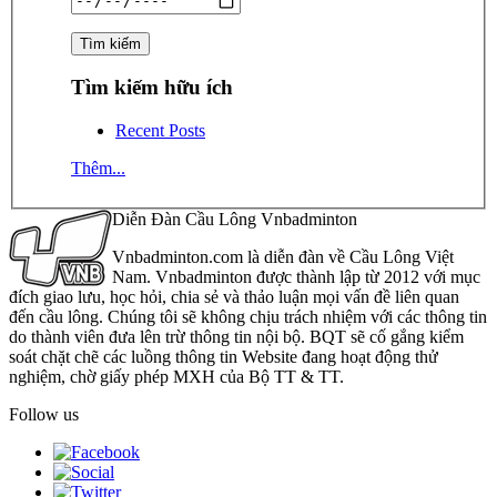
Tìm kiếm hữu ích
Recent Posts
Thêm...
Diễn Đàn Cầu Lông Vnbadminton
Vnbadminton.com là diễn đàn về Cầu Lông Việt
Nam. Vnbadminton được thành lập từ 2012 với mục
đích giao lưu, học hỏi, chia sẻ và thảo luận mọi vấn đề liên quan
đến cầu lông. Chúng tôi sẽ không chịu trách nhiệm với các thông tin
do thành viên đưa lên trừ thông tin nội bộ. BQT sẽ cố gắng kiểm
soát chặt chẽ các luồng thông tin Website đang hoạt động thử
nghiệm, chờ giấy phép MXH của Bộ TT & TT.
Follow us