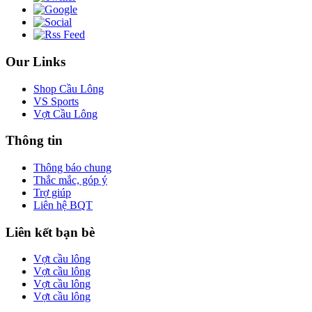
Our Links
Shop Cầu Lông
VS Sports
Vợt Cầu Lông
Thông tin
Thông báo chung
Thắc mắc, góp ý
Trợ giúp
Liên hệ BQT
Liên kết bạn bè
Vợt cầu lông
Vợt cầu lông
Vợt cầu lông
Vợt cầu lông