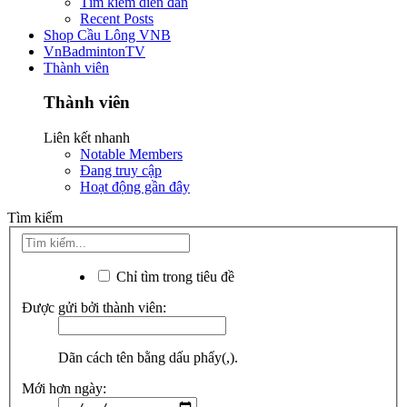
Tìm kiếm diễn đàn
Recent Posts
Shop Cầu Lông VNB
VnBadmintonTV
Thành viên
Thành viên
Liên kết nhanh
Notable Members
Đang truy cập
Hoạt động gần đây
Tìm kiếm
Chỉ tìm trong tiêu đề
Được gửi bởi thành viên:
Dãn cách tên bằng dấu phẩy(,).
Mới hơn ngày: