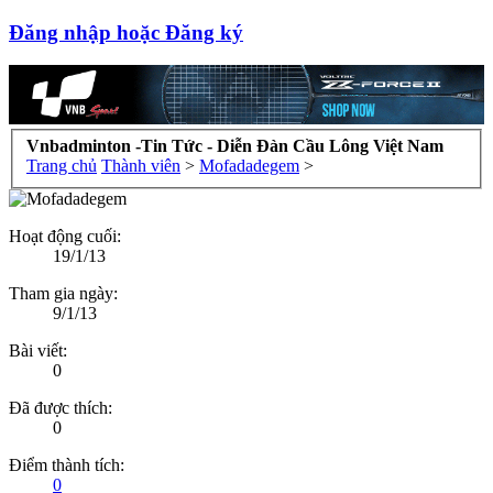
Đăng nhập hoặc Đăng ký
Vnbadminton -Tin Tức - Diễn Đàn Cầu Lông Việt Nam
Trang chủ
Thành viên
>
Mofadadegem
>
Hoạt động cuối:
19/1/13
Tham gia ngày:
9/1/13
Bài viết:
0
Đã được thích:
0
Điểm thành tích:
0