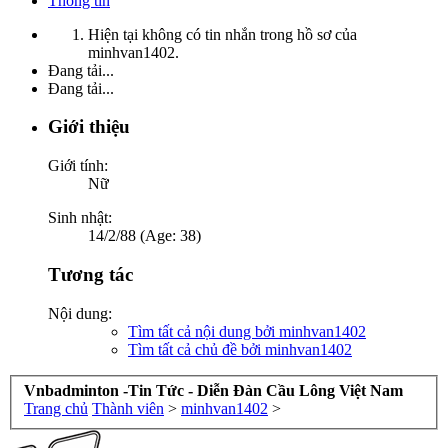
Thông tin
Hiện tại không có tin nhắn trong hồ sơ của
minhvan1402.
Đang tải...
Đang tải...
Giới thiệu
Giới tính:
Nữ
Sinh nhật:
14/2/88 (Age: 38)
Tương tác
Nội dung:
Tìm tất cả nội dung bởi minhvan1402
Tìm tất cả chủ đề bởi minhvan1402
Vnbadminton -Tin Tức - Diễn Đàn Cầu Lông Việt Nam
Trang chủ
Thành viên
>
minhvan1402
>