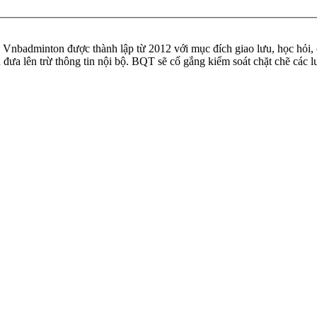
badminton được thành lập từ 2012 với mục đích giao lưu, học hỏi, ch
n đưa lên trừ thông tin nội bộ. BQT sẽ cố gắng kiểm soát chặt chẽ các