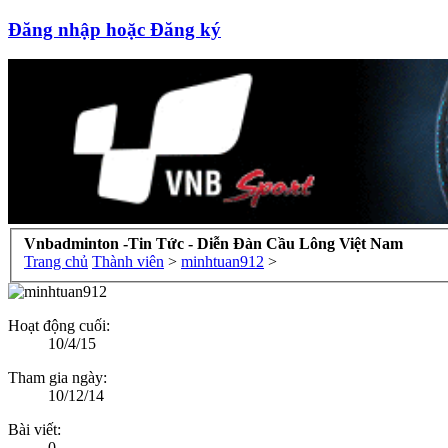
Đăng nhập hoặc Đăng ký
Vnbadminton -Tin Tức - Diễn Đàn Cầu Lông Việt Nam
Trang chủ
Thành viên
>
minhtuan912
>
Hoạt động cuối:
10/4/15
Tham gia ngày:
10/12/14
Bài viết:
0