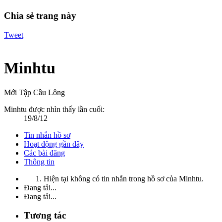
Chia sẻ trang này
Tweet
Minhtu
Mới Tập Cầu Lông
Minhtu được nhìn thấy lần cuối:
19/8/12
Tin nhắn hồ sơ
Hoạt động gần đây
Các bài đăng
Thông tin
Hiện tại không có tin nhắn trong hồ sơ của Minhtu.
Đang tải...
Đang tải...
Tương tác