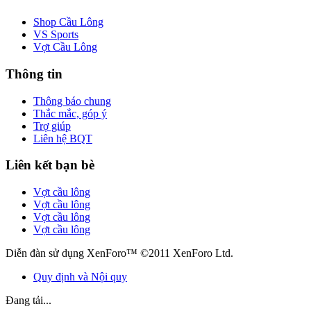
Shop Cầu Lông
VS Sports
Vợt Cầu Lông
Thông tin
Thông báo chung
Thắc mắc, góp ý
Trợ giúp
Liên hệ BQT
Liên kết bạn bè
Vợt cầu lông
Vợt cầu lông
Vợt cầu lông
Vợt cầu lông
Diễn đàn sử dụng XenForo™ ©2011 XenForo Ltd.
Quy định và Nội quy
Đang tải...