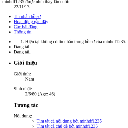
minhdf1235 được nhìn thấy lần cuối:
22/11/13
Tin nhắn hồ sơ
Hoạt động gần đây
Các bài đăng
Thông tin
Hiện tại không có tin nhắn trong hồ sơ của minhdf1235.
Đang tải...
Đang tải...
Giới thiệu
Giới tính:
Nam
Sinh nhật:
2/6/80 (Age: 46)
Tương tác
Nội dung:
Tìm tất cả nội dung bởi minhdf1235
Tìm tất cả chủ đề bởi minhdf1235