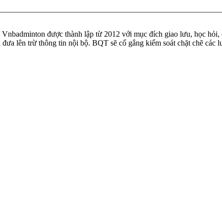
badminton được thành lập từ 2012 với mục đích giao lưu, học hỏi, ch
n đưa lên trừ thông tin nội bộ. BQT sẽ cố gắng kiểm soát chặt chẽ các