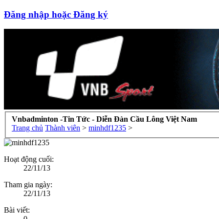
Đăng nhập hoặc Đăng ký
Vnbadminton -Tin Tức - Diễn Đàn Cầu Lông Việt Nam
Trang chủ
Thành viên
>
minhdf1235
>
Hoạt động cuối:
22/11/13
Tham gia ngày:
22/11/13
Bài viết:
0