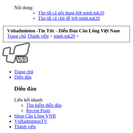
Nội dung:
Tìm tất cả nội dung bởi minh.tuk20
Tìm tất cả chủ đề bởi minh.tuk20
Vnbadminton -Tin Tức - Diễn Đàn Cầu Lông Việt Nam
Trang chủ
Thành viên
>
minh.tuk20
>
Trang chủ
Diễn đàn
Diễn đàn
Liên kết nhanh
Tìm kiếm diễn đàn
Recent Posts
Shop Cầu Lông VNB
VnBadmintonTV
Thành viên