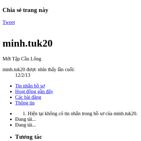
Chia sẻ trang này
Tweet
minh.tuk20
Mới Tập Cầu Lông
minh.tuk20 được nhìn thấy lần cuối:
12/2/13
Tin nhắn hồ sơ
Hoạt động gần đây
Các bài đăng
Thông tin
Hiện tại không có tin nhắn trong hồ sơ của minh.tuk20.
Đang tải...
Đang tải...
Tương tác