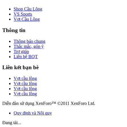
Shop Cầu Lông
VS Sports
Vợt Cầu Lông
Thông tin
Thông báo chung
Thắc mắc, góp ý
Trợ giúp
Liên hệ BQT
Liên kết bạn bè
Vợt cầu lông
Vợt cầu lông
Vợt cầu lông
Vợt cầu lông
Diễn đàn sử dụng XenForo™ ©2011 XenForo Ltd.
Quy định và Nội quy
Đang tải...