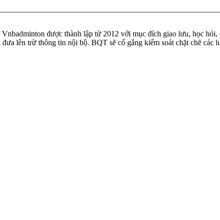
badminton được thành lập từ 2012 với mục đích giao lưu, học hỏi, ch
n đưa lên trừ thông tin nội bộ. BQT sẽ cố gắng kiểm soát chặt chẽ các