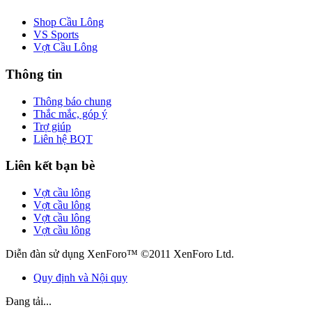
Shop Cầu Lông
VS Sports
Vợt Cầu Lông
Thông tin
Thông báo chung
Thắc mắc, góp ý
Trợ giúp
Liên hệ BQT
Liên kết bạn bè
Vợt cầu lông
Vợt cầu lông
Vợt cầu lông
Vợt cầu lông
Diễn đàn sử dụng XenForo™ ©2011 XenForo Ltd.
Quy định và Nội quy
Đang tải...