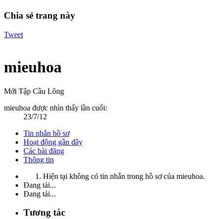
Chia sẻ trang này
Tweet
mieuhoa
Mới Tập Cầu Lông
mieuhoa được nhìn thấy lần cuối:
23/7/12
Tin nhắn hồ sơ
Hoạt động gần đây
Các bài đăng
Thông tin
Hiện tại không có tin nhắn trong hồ sơ của mieuhoa.
Đang tải...
Đang tải...
Tương tác