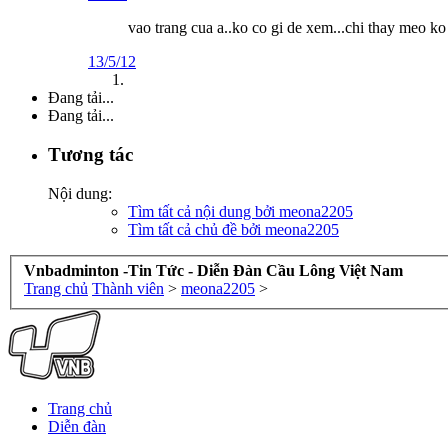
vao trang cua a..ko co gi de xem...chi thay meo ko
13/5/12
Đang tải...
Đang tải...
Tương tác
Nội dung:
Tìm tất cả nội dung bởi meona2205
Tìm tất cả chủ đề bởi meona2205
Vnbadminton -Tin Tức - Diễn Đàn Cầu Lông Việt Nam
Trang chủ
Thành viên
>
meona2205
>
Trang chủ
Diễn đàn