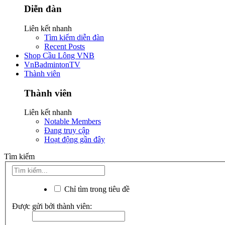
Diễn đàn
Liên kết nhanh
Tìm kiếm diễn đàn
Recent Posts
Shop Cầu Lông VNB
VnBadmintonTV
Thành viên
Thành viên
Liên kết nhanh
Notable Members
Đang truy cập
Hoạt động gần đây
Tìm kiếm
Chỉ tìm trong tiêu đề
Được gửi bởi thành viên: