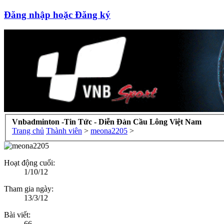
Đăng nhập hoặc Đăng ký
Vnbadminton -Tin Tức - Diễn Đàn Cầu Lông Việt Nam
Trang chủ
Thành viên
>
meona2205
>
Hoạt động cuối:
1/10/12
Tham gia ngày:
13/3/12
Bài viết:
66