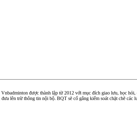
badminton được thành lập từ 2012 với mục đích giao lưu, học hỏi, ch
n đưa lên trừ thông tin nội bộ. BQT sẽ cố gắng kiểm soát chặt chẽ các