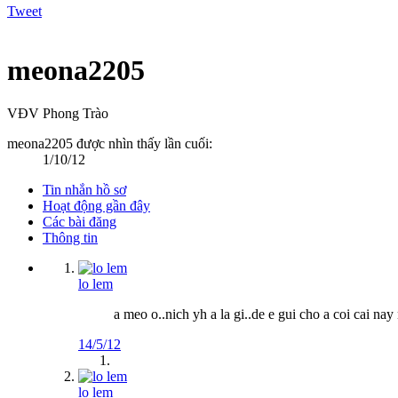
Tweet
meona2205
VĐV Phong Trào
meona2205 được nhìn thấy lần cuối:
1/10/12
Tin nhắn hồ sơ
Hoạt động gần đây
Các bài đăng
Thông tin
lo lem
a meo o..nich yh a la gi..de e gui cho a coi cai nay 
14/5/12
lo lem