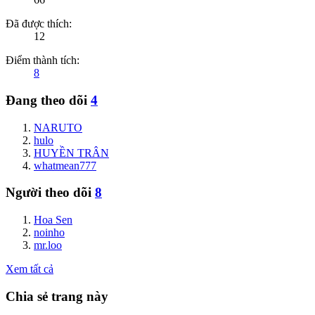
Đã được thích:
12
Điểm thành tích:
8
Đang theo dõi
4
NARUTO
hulo
HUYỀN TRÂN
whatmean777
Người theo dõi
8
Hoa Sen
noinho
mr.loo
Xem tất cả
Chia sẻ trang này