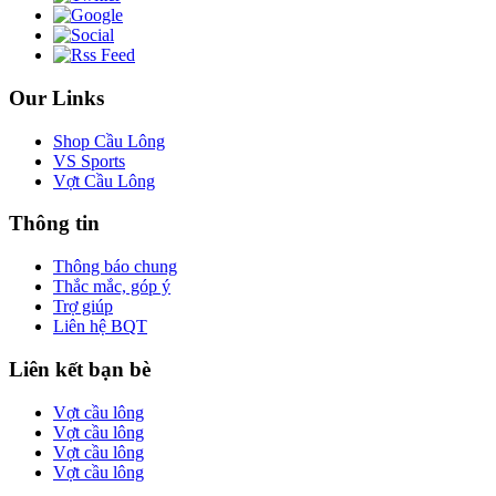
Our Links
Shop Cầu Lông
VS Sports
Vợt Cầu Lông
Thông tin
Thông báo chung
Thắc mắc, góp ý
Trợ giúp
Liên hệ BQT
Liên kết bạn bè
Vợt cầu lông
Vợt cầu lông
Vợt cầu lông
Vợt cầu lông