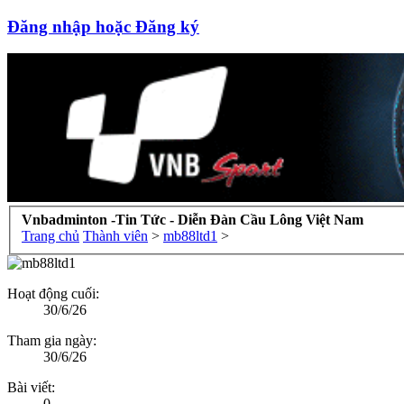
Đăng nhập hoặc Đăng ký
Vnbadminton -Tin Tức - Diễn Đàn Cầu Lông Việt Nam
Trang chủ
Thành viên
>
mb88ltd1
>
Hoạt động cuối:
30/6/26
Tham gia ngày:
30/6/26
Bài viết:
0