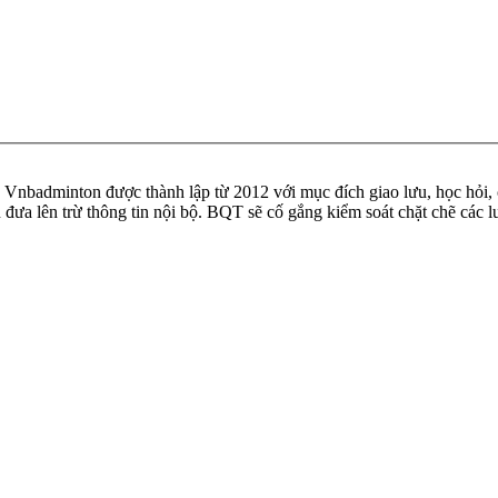
badminton được thành lập từ 2012 với mục đích giao lưu, học hỏi, ch
n đưa lên trừ thông tin nội bộ. BQT sẽ cố gắng kiểm soát chặt chẽ các