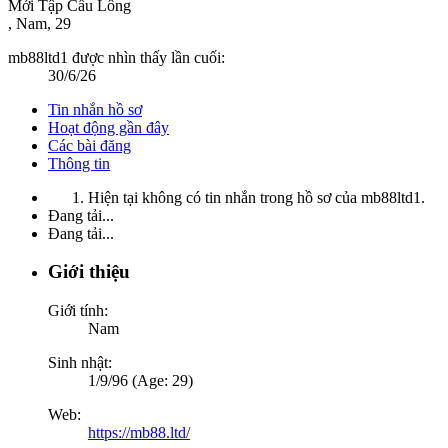
Mới Tập Cầu Lông
, Nam, 29
mb88ltd1 được nhìn thấy lần cuối:
30/6/26
Tin nhắn hồ sơ
Hoạt động gần đây
Các bài đăng
Thông tin
Hiện tại không có tin nhắn trong hồ sơ của mb88ltd1.
Đang tải...
Đang tải...
Giới thiệu
Giới tính:
Nam
Sinh nhật:
1/9/96 (Age: 29)
Web:
https://mb88.ltd/