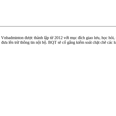
badminton được thành lập từ 2012 với mục đích giao lưu, học hỏi, ch
n đưa lên trừ thông tin nội bộ. BQT sẽ cố gắng kiểm soát chặt chẽ các