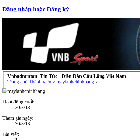
Đăng nhập hoặc Đăng ký
Vnbadminton -Tin Tức - Diễn Đàn Cầu Lông Việt Nam
Trang chủ
Thành viên
>
maylanhchinhhang
>
Hoạt động cuối:
30/8/13
Tham gia ngày:
30/8/13
Bài viết:
1