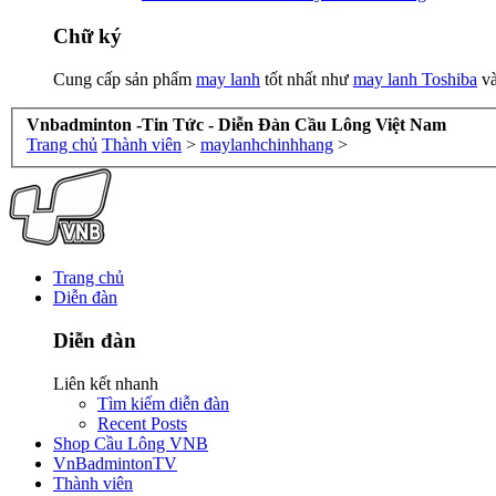
Chữ ký
Cung cấp sản phẩm
may lanh
tốt nhất như
may lanh Toshiba
v
Vnbadminton -Tin Tức - Diễn Đàn Cầu Lông Việt Nam
Trang chủ
Thành viên
>
maylanhchinhhang
>
Trang chủ
Diễn đàn
Diễn đàn
Liên kết nhanh
Tìm kiếm diễn đàn
Recent Posts
Shop Cầu Lông VNB
VnBadmintonTV
Thành viên