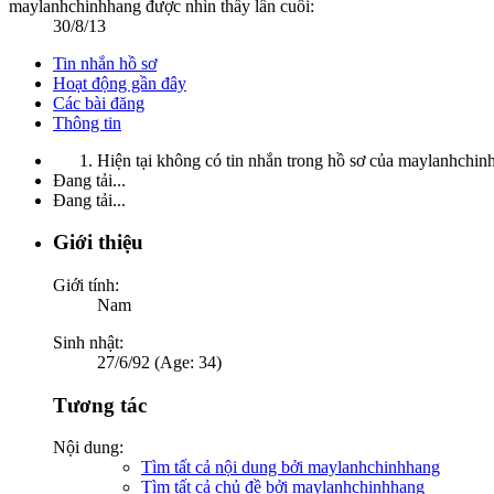
maylanhchinhhang được nhìn thấy lần cuối:
30/8/13
Tin nhắn hồ sơ
Hoạt động gần đây
Các bài đăng
Thông tin
Hiện tại không có tin nhắn trong hồ sơ của maylanhchin
Đang tải...
Đang tải...
Giới thiệu
Giới tính:
Nam
Sinh nhật:
27/6/92 (Age: 34)
Tương tác
Nội dung:
Tìm tất cả nội dung bởi maylanhchinhhang
Tìm tất cả chủ đề bởi maylanhchinhhang