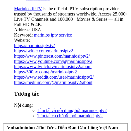
Marinios IPTV
is the official IPTV subscription provider
trusted by thousands of streamers worldwide. Access 25,000+
Live TV Channels and 100,000+ Movies & Series — all in
Full HD & 4K.
Address: USA
Keyword:
marinios iptv service
Website:
https://mariniosiptv.tv/
https://twitter.com/mariniosiptv2
https://www.pinterest.com/mariniosiptv2/
https://www.youtube.com/@mariniosiptv2
https://www.twitch.tv/mariniosiptv2/about
https://500px.com/p/mariniosiptv2
https://www.reddit.com/user/mariniosiptv2/
https://medium.com/@mariniosiptv2/about
Tương tác
Nội dung:
Tìm tất cả nội dung bởi mariniosiptv2
Tìm tất cả chủ đề bởi mariniosiptv2
Vnbadminton -Tin Tức - Diễn Đàn Cầu Lông Việt Nam