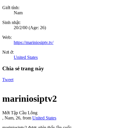
Giới tính:
Nam
Sinh nhật:
20/2/00
(Age: 26)
Web:
https://mariniosiptv.tv/
Nơi ở:
United States
Chia sẻ trang này
Tweet
mariniosiptv2
Mới Tập Cầu Lông
, Nam, 26,
from
United States
mariniosiptv2 được nhìn thấy lần cuối: