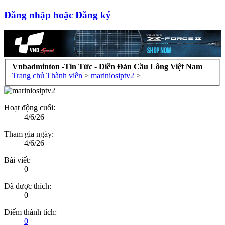
Đăng nhập hoặc Đăng ký
Vnbadminton -Tin Tức - Diễn Đàn Cầu Lông Việt Nam
Trang chủ
Thành viên
>
mariniosiptv2
>
Hoạt động cuối:
4/6/26
Tham gia ngày:
4/6/26
Bài viết:
0
Đã được thích:
0
Điểm thành tích:
0