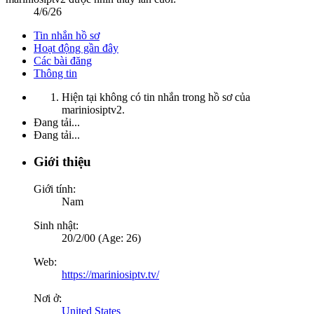
4/6/26
Tin nhắn hồ sơ
Hoạt động gần đây
Các bài đăng
Thông tin
Hiện tại không có tin nhắn trong hồ sơ của
mariniosiptv2.
Đang tải...
Đang tải...
Giới thiệu
Giới tính:
Nam
Sinh nhật:
20/2/00 (Age: 26)
Web:
https://mariniosiptv.tv/
Nơi ở:
United States