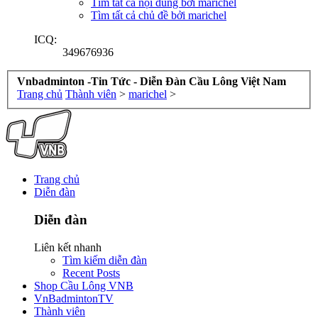
Tìm tất cả nội dung bởi marichel
Tìm tất cả chủ đề bởi marichel
ICQ:
349676936
Vnbadminton -Tin Tức - Diễn Đàn Cầu Lông Việt Nam
Trang chủ
Thành viên
>
marichel
>
Trang chủ
Diễn đàn
Diễn đàn
Liên kết nhanh
Tìm kiếm diễn đàn
Recent Posts
Shop Cầu Lông VNB
VnBadmintonTV
Thành viên