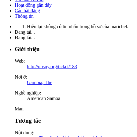
Hoạt động gần đây
Các bài đăng
Thông tin
Hiện tại không có tin nhắn trong hồ sơ của marichel.
Đang tải...
Đang tải...
Giới thiệu
Web:
http://obspy.org/ticket/183
Nơi ở:
Gambia, The
Nghề nghiệp:
American Samoa
Man
Tương tác
Nội dung: