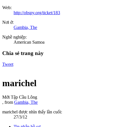
Web:
http://obspy.org/ticket/183
Nơi ở:
Gambia, The
Nghề nghiệp:
American Samoa
Chia sẻ trang này
Tweet
marichel
Mới Tập Cầu Lông
,
from
Gambia, The
marichel được nhìn thấy lần cuối:
27/3/12
Tin nhắn hồ sơ