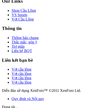
Our Links
Shop Cầu Lông
VS Sports
Vợt Cầu Lông
Thông tin
Thông báo chung
Thắc mắc, góp ý
Trợ giúp
Liên hệ BQT
Liên kết bạn bè
Vợt cầu lông
Vợt cầu lông
Vợt cầu lông
Vợt cầu lông
Diễn đàn sử dụng XenForo™ ©2011 XenForo Ltd.
Quy định và Nội quy
Đang tải...