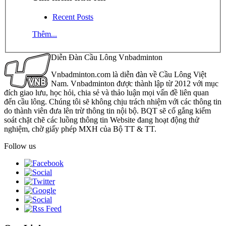
Recent Posts
Thêm...
Diễn Đàn Cầu Lông Vnbadminton
Vnbadminton.com là diễn đàn về Cầu Lông Việt
Nam. Vnbadminton được thành lập từ 2012 với mục
đích giao lưu, học hỏi, chia sẻ và thảo luận mọi vấn đề liên quan
đến cầu lông. Chúng tôi sẽ không chịu trách nhiệm với các thông tin
do thành viên đưa lên trừ thông tin nội bộ. BQT sẽ cố gắng kiểm
soát chặt chẽ các luồng thông tin Website đang hoạt động thử
nghiệm, chờ giấy phép MXH của Bộ TT & TT.
Follow us