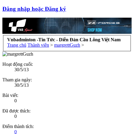
Đăng nhập hoặc Đăng ký
Vnbadminton -Tin Tức - Diễn Đàn Cầu Lông Việt Nam
Trang chủ
Thành viên
>
margrettGuzh
>
Hoạt động cuối:
30/5/13
Tham gia ngày:
30/5/13
Bài viết:
0
Đã được thích:
0
Điểm thành tích:
0