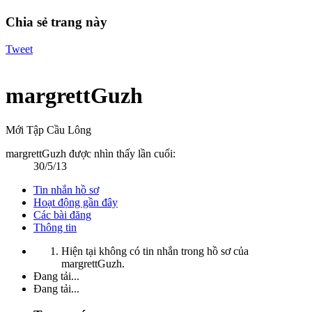
Chia sẻ trang này
Tweet
margrettGuzh
Mới Tập Cầu Lông
margrettGuzh được nhìn thấy lần cuối:
30/5/13
Tin nhắn hồ sơ
Hoạt động gần đây
Các bài đăng
Thông tin
Hiện tại không có tin nhắn trong hồ sơ của
margrettGuzh.
Đang tải...
Đang tải...