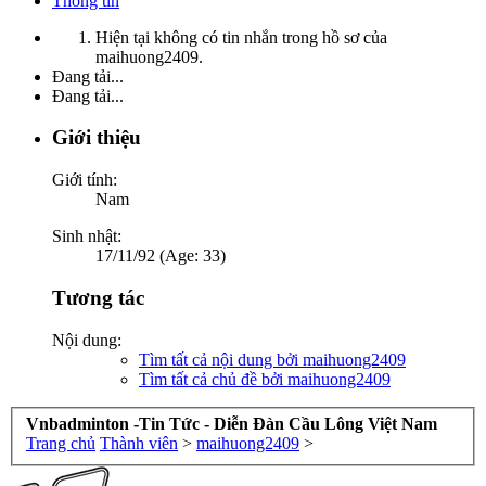
Thông tin
Hiện tại không có tin nhắn trong hồ sơ của
maihuong2409.
Đang tải...
Đang tải...
Giới thiệu
Giới tính:
Nam
Sinh nhật:
17/11/92 (Age: 33)
Tương tác
Nội dung:
Tìm tất cả nội dung bởi maihuong2409
Tìm tất cả chủ đề bởi maihuong2409
Vnbadminton -Tin Tức - Diễn Đàn Cầu Lông Việt Nam
Trang chủ
Thành viên
>
maihuong2409
>