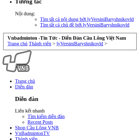
Tương tác
Nội dung:
Tìm tất cả nội dung bởi lyVersiniBaryshnikovld
Tìm tất cả chủ đề bởi lyVersiniBaryshnikovld
Vnbadminton -Tin Tức - Diễn Đàn Cầu Lông Việt Nam
Trang chủ
Thành viên
>
lyVersiniBaryshnikovld
>
Trang chủ
Diễn đàn
Diễn đàn
Liên kết nhanh
Tìm kiếm diễn đàn
Recent Posts
Shop Cầu Lông VNB
VnBadmintonTV
Thành viên