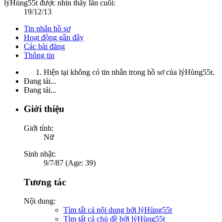
lýHùng55t được nhìn thấy lần cuối:
19/12/13
Tin nhắn hồ sơ
Hoạt động gần đây
Các bài đăng
Thông tin
Hiện tại không có tin nhắn trong hồ sơ của lýHùng55t.
Đang tải...
Đang tải...
Giới thiệu
Giới tính:
Nữ
Sinh nhật:
9/7/87 (Age: 39)
Tương tác
Nội dung:
Tìm tất cả nội dung bởi lýHùng55t
Tìm tất cả chủ đề bởi lýHùng55t