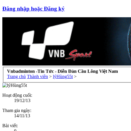
Đăng nhập hoặc Đăng ký
Vnbadminton -Tin Tức - Diễn Đàn Cầu Lông Việt Nam
Trang chủ
Thành viên
>
lýHùng55t
>
Hoạt động cuối:
19/12/13
Tham gia ngày:
14/11/13
Bài viết:
0