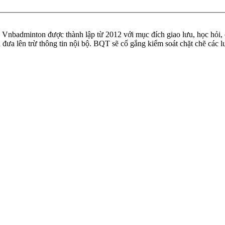
badminton được thành lập từ 2012 với mục đích giao lưu, học hỏi, ch
n đưa lên trừ thông tin nội bộ. BQT sẽ cố gắng kiểm soát chặt chẽ các