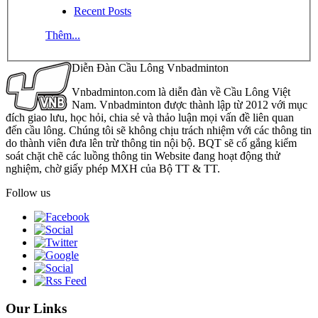
Recent Posts
Thêm...
Diễn Đàn Cầu Lông Vnbadminton
Vnbadminton.com là diễn đàn về Cầu Lông Việt
Nam. Vnbadminton được thành lập từ 2012 với mục
đích giao lưu, học hỏi, chia sẻ và thảo luận mọi vấn đề liên quan
đến cầu lông. Chúng tôi sẽ không chịu trách nhiệm với các thông tin
do thành viên đưa lên trừ thông tin nội bộ. BQT sẽ cố gắng kiểm
soát chặt chẽ các luồng thông tin Website đang hoạt động thử
nghiệm, chờ giấy phép MXH của Bộ TT & TT.
Follow us
Our Links