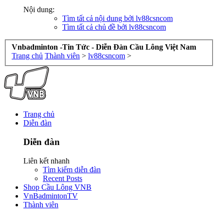
Nội dung:
Tìm tất cả nội dung bởi lv88csncom
Tìm tất cả chủ đề bởi lv88csncom
Vnbadminton -Tin Tức - Diễn Đàn Cầu Lông Việt Nam
Trang chủ
Thành viên
>
lv88csncom
>
Trang chủ
Diễn đàn
Diễn đàn
Liên kết nhanh
Tìm kiếm diễn đàn
Recent Posts
Shop Cầu Lông VNB
VnBadmintonTV
Thành viên