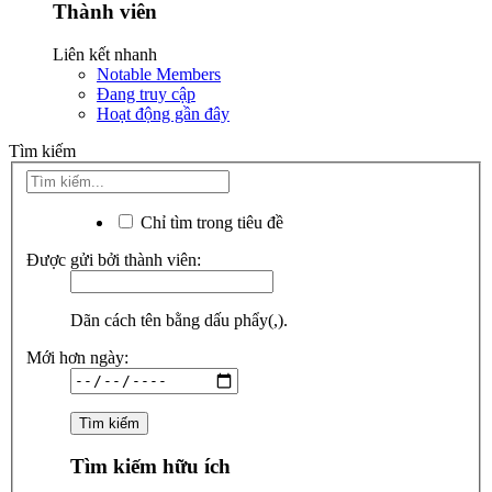
Thành viên
Liên kết nhanh
Notable Members
Đang truy cập
Hoạt động gần đây
Tìm kiếm
Chỉ tìm trong tiêu đề
Được gửi bởi thành viên:
Dãn cách tên bằng dấu phẩy(,).
Mới hơn ngày:
Tìm kiếm hữu ích