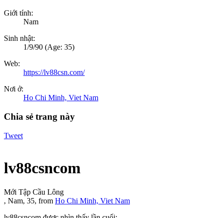
Giới tính:
Nam
Sinh nhật:
1/9/90
(Age: 35)
Web:
https://lv88csn.com/
Nơi ở:
Ho Chi Minh, Viet Nam
Chia sẻ trang này
Tweet
lv88csncom
Mới Tập Cầu Lông
, Nam, 35,
from
Ho Chi Minh, Viet Nam
lv88csncom được nhìn thấy lần cuối: