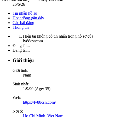
26/6/26
Tin nhắn hồ sơ
Hoạt động gần đây
Các bài đăng
Thông tin
Hiện tại không có tin nhắn trong hồ sơ của
lv88csncom.
Đang tải...
Đang tải...
Giới thiệu
Giới tính:
Nam
Sinh nhật:
1/9/90 (Age: 35)
Web:
https://lv88csn.com/
Nơi ở:
Ho Chi Minh, Viet Nam