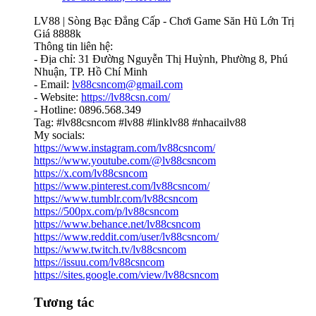
LV88 | Sòng Bạc Đẳng Cấp - Chơi Game Săn Hũ Lớn Trị
Giá 8888k
Thông tin liên hệ:
- Địa chỉ: 31 Đường Nguyễn Thị Huỳnh, Phường 8, Phú
Nhuận, TP. Hồ Chí Minh
- Email:
lv88csncom@gmail.com
- Website:
https://lv88csn.com/
- Hotline: 0896.568.349
Tag: #lv88csncom #lv88 #linklv88 #nhacailv88
My socials:
https://www.instagram.com/lv88csncom/
https://www.youtube.com/@lv88csncom
https://x.com/lv88csncom
https://www.pinterest.com/lv88csncom/
https://www.tumblr.com/lv88csncom
https://500px.com/p/lv88csncom
https://www.behance.net/lv88csncom
https://www.reddit.com/user/lv88csncom/
https://www.twitch.tv/lv88csncom
https://issuu.com/lv88csncom
https://sites.google.com/view/lv88csncom
Tương tác