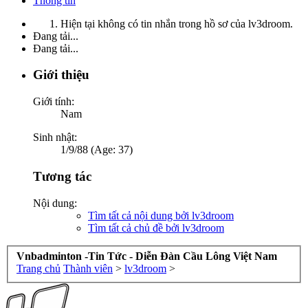
Thông tin
Hiện tại không có tin nhắn trong hồ sơ của lv3droom.
Đang tải...
Đang tải...
Giới thiệu
Giới tính:
Nam
Sinh nhật:
1/9/88 (Age: 37)
Tương tác
Nội dung:
Tìm tất cả nội dung bởi lv3droom
Tìm tất cả chủ đề bởi lv3droom
Vnbadminton -Tin Tức - Diễn Đàn Cầu Lông Việt Nam
Trang chủ
Thành viên
>
lv3droom
>