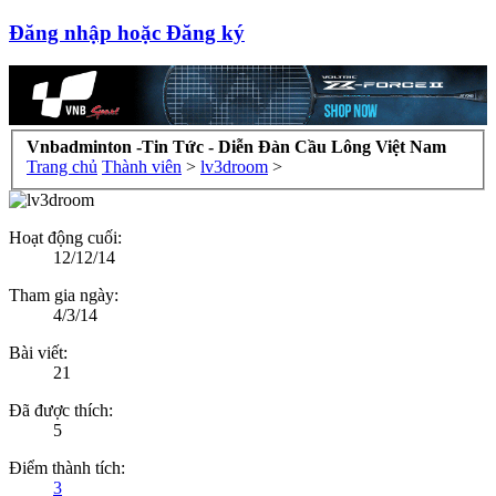
Đăng nhập hoặc Đăng ký
Vnbadminton -Tin Tức - Diễn Đàn Cầu Lông Việt Nam
Trang chủ
Thành viên
>
lv3droom
>
Hoạt động cuối:
12/12/14
Tham gia ngày:
4/3/14
Bài viết:
21
Đã được thích:
5
Điểm thành tích:
3