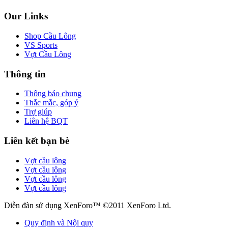
Our Links
Shop Cầu Lông
VS Sports
Vợt Cầu Lông
Thông tin
Thông báo chung
Thắc mắc, góp ý
Trợ giúp
Liên hệ BQT
Liên kết bạn bè
Vợt cầu lông
Vợt cầu lông
Vợt cầu lông
Vợt cầu lông
Diễn đàn sử dụng XenForo™ ©2011 XenForo Ltd.
Quy định và Nội quy