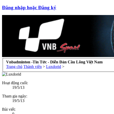
Đăng nhập hoặc Đăng ký
Vnbadminton -Tin Tức - Diễn Đàn Cầu Lông Việt Nam
Trang chủ
Thành viên
>
Luxdorid
>
Hoạt động cuối:
19/5/13
Tham gia ngày:
19/5/13
Bài viết:
0