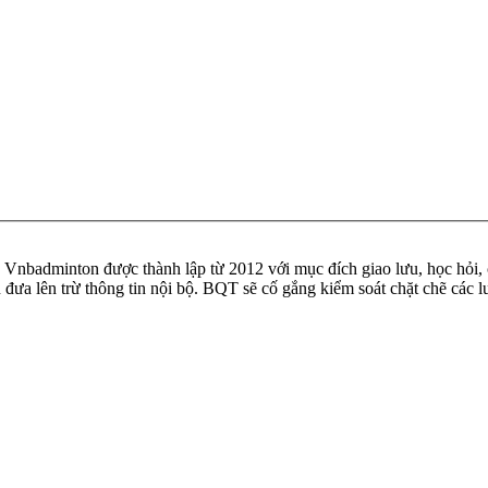
badminton được thành lập từ 2012 với mục đích giao lưu, học hỏi, ch
n đưa lên trừ thông tin nội bộ. BQT sẽ cố gắng kiểm soát chặt chẽ các