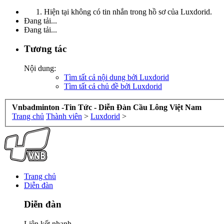
Hiện tại không có tin nhắn trong hồ sơ của Luxdorid.
Đang tải...
Đang tải...
Tương tác
Nội dung:
Tìm tất cả nội dung bởi Luxdorid
Tìm tất cả chủ đề bởi Luxdorid
Vnbadminton -Tin Tức - Diễn Đàn Cầu Lông Việt Nam
Trang chủ
Thành viên
>
Luxdorid
>
Trang chủ
Diễn đàn
Diễn đàn
Liên kết nhanh