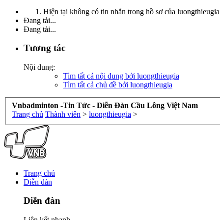
Hiện tại không có tin nhắn trong hồ sơ của luongthieugia
Đang tải...
Đang tải...
Tương tác
Nội dung:
Tìm tất cả nội dung bởi luongthieugia
Tìm tất cả chủ đề bởi luongthieugia
Vnbadminton -Tin Tức - Diễn Đàn Cầu Lông Việt Nam
Trang chủ
Thành viên
>
luongthieugia
>
Trang chủ
Diễn đàn
Diễn đàn
Liên kết nhanh