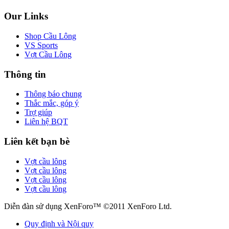
Our Links
Shop Cầu Lông
VS Sports
Vợt Cầu Lông
Thông tin
Thông báo chung
Thắc mắc, góp ý
Trợ giúp
Liên hệ BQT
Liên kết bạn bè
Vợt cầu lông
Vợt cầu lông
Vợt cầu lông
Vợt cầu lông
Diễn đàn sử dụng XenForo™ ©2011 XenForo Ltd.
Quy định và Nội quy