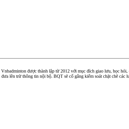
badminton được thành lập từ 2012 với mục đích giao lưu, học hỏi, ch
n đưa lên trừ thông tin nội bộ. BQT sẽ cố gắng kiểm soát chặt chẽ các