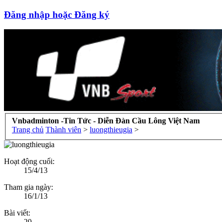
Đăng nhập hoặc Đăng ký
Vnbadminton -Tin Tức - Diễn Đàn Cầu Lông Việt Nam
Trang chủ
Thành viên
>
luongthieugia
>
Hoạt động cuối:
15/4/13
Tham gia ngày:
16/1/13
Bài viết:
20