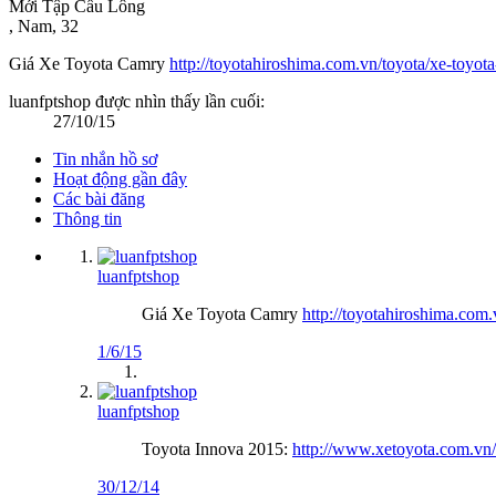
Mới Tập Cầu Lông
, Nam, 32
Giá Xe Toyota Camry
http://toyotahiroshima.com.vn/toyota/xe-toyot
luanfptshop được nhìn thấy lần cuối:
27/10/15
Tin nhắn hồ sơ
Hoạt động gần đây
Các bài đăng
Thông tin
luanfptshop
Giá Xe Toyota Camry
http://toyotahiroshima.com.
1/6/15
luanfptshop
Toyota Innova 2015:
http://www.xetoyota.com.vn/
30/12/14