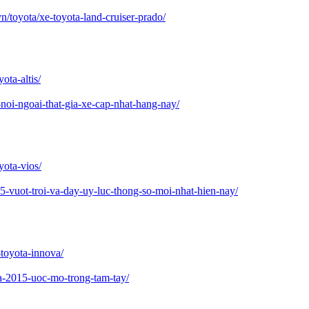
n/toyota/xe-toyota-land-cruiser-prado/
ota-altis/
noi-ngoai-that-gia-xe-cap-nhat-hang-nay/
yota-vios/
5-vuot-troi-va-day-uy-luc-thong-so-moi-nhat-hien-nay/
-toyota-innova/
a-2015-uoc-mo-trong-tam-tay/