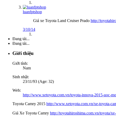
luanfptshop
Giá xe Toyota Land Cruiser Prado
http://toyotahi
3/10/14
Đang tải...
Đang tải...
Giới thiệu
Giới tính:
Nam
Sinh nhật:
23/11/93 (Age: 32)
Web:
http://www.xetoyota.com.vn/toyota-innova-2015-uoc-mo-
Toyota Camry 2015
http://www.xetoyota.com.vn/xe-toyota-ca
Giá Xe Toyota Camry
http://toyotahiroshima.com.vn/toyota/xe