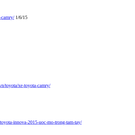
a-camry/
1/6/15
vn/toyota/xe-toyota-camry/
toyota-innova-2015-uoc-mo-trong-tam-tay/