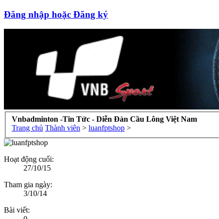
Đăng nhập hoặc Đăng ký
Vnbadminton -Tin Tức - Diễn Đàn Cầu Lông Việt Nam
Trang chủ
Thành viên
>
luanfptshop
>
Hoạt động cuối:
27/10/15
Tham gia ngày:
3/10/14
Bài viết:
0