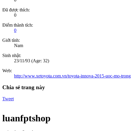
Đã được thích:
0
Điểm thành tích:
0
Giới tính:
Nam
Sinh nhật:
23/11/93
(Age: 32)
Web:
http://www.xetoyota.com.vn/toyota-innova-2015-uoc-mo-trong
Chia sẻ trang này
Tweet
luanfptshop