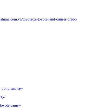
roshima.com.vn/toyota/xe-toyota-land-cruiser-prado/
trong-tam-tay/
mry/
-toyota-camry/