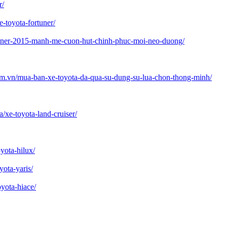
r/
e-toyota-fortuner/
tuner-2015-manh-me-cuon-hut-chinh-phuc-moi-neo-duong/
om.vn/mua-ban-xe-toyota-da-qua-su-dung-su-lua-chon-thong-minh/
a/xe-toyota-land-cruiser/
yota-hilux/
yota-yaris/
oyota-hiace/