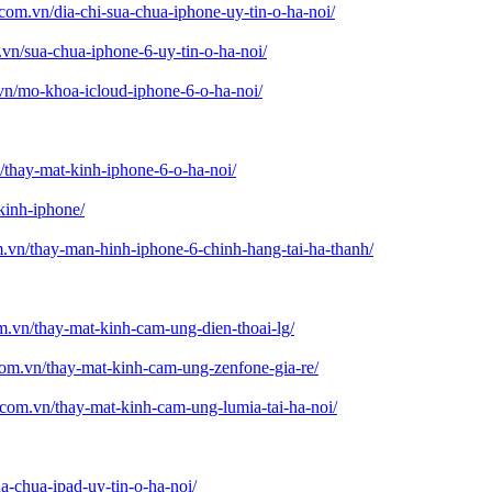
com.vn/dia-chi-sua-chua-iphone-uy-tin-o-ha-noi/
vn/sua-chua-iphone-6-uy-tin-o-ha-noi/
vn/mo-khoa-icloud-iphone-6-o-ha-noi/
/thay-mat-kinh-iphone-6-o-ha-noi/
kinh-iphone/
m.vn/thay-man-hinh-iphone-6-chinh-hang-tai-ha-thanh/
m.vn/thay-mat-kinh-cam-ung-dien-thoai-lg/
com.vn/thay-mat-kinh-cam-ung-zenfone-gia-re/
.com.vn/thay-mat-kinh-cam-ung-lumia-tai-ha-noi/
a-chua-ipad-uy-tin-o-ha-noi/