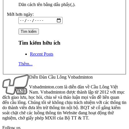
Dãn cách tên bằng dấu phẩy(,).
Mới hơn ngày:
Tìm kiếm hữu ích
Recent Posts
Thêm...
Diễn Đàn Cầu Lông Vnbadminton
Vnbadminton.com là diễn đàn về Cầu Lông Việt
Nam. Vnbadminton được thành lập từ 2012 với mục
đích giao lưu, học hỏi, chia sẻ và thảo luận mọi vấn đề liên quan
đến cầu lông. Chúng tôi sẽ không chịu trách nhiệm với các thông tin
do thành viên đưa lên trừ thông tin nội bộ. BQT sẽ cố gắng kiểm
soát chặt chẽ các luồng thông tin Website đang hoạt động thử
nghiệm, chờ giấy phép MXH của Bộ TT & TT.
Follow us