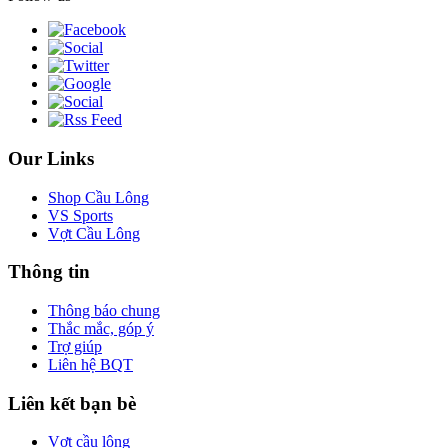
Our Links
Shop Cầu Lông
VS Sports
Vợt Cầu Lông
Thông tin
Thông báo chung
Thắc mắc, góp ý
Trợ giúp
Liên hệ BQT
Liên kết bạn bè
Vợt cầu lông