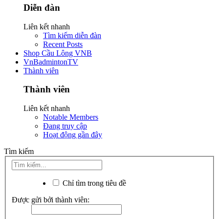
Diễn đàn
Liên kết nhanh
Tìm kiếm diễn đàn
Recent Posts
Shop Cầu Lông VNB
VnBadmintonTV
Thành viên
Thành viên
Liên kết nhanh
Notable Members
Đang truy cập
Hoạt động gần đây
Tìm kiếm
Chỉ tìm trong tiêu đề
Được gửi bởi thành viên: