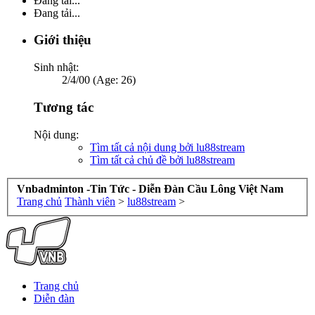
Đang tải...
Đang tải...
Giới thiệu
Sinh nhật:
2/4/00 (Age: 26)
Tương tác
Nội dung:
Tìm tất cả nội dung bởi lu88stream
Tìm tất cả chủ đề bởi lu88stream
Vnbadminton -Tin Tức - Diễn Đàn Cầu Lông Việt Nam
Trang chủ
Thành viên
>
lu88stream
>
Trang chủ
Diễn đàn