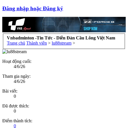
Đăng nhập hoặc Đăng ký
Vnbadminton -Tin Tức - Diễn Đàn Cầu Lông Việt Nam
Trang chủ
Thành viên
>
lu88stream
>
Hoạt động cuối:
4/6/26
Tham gia ngày:
4/6/26
Bài viết:
0
Đã được thích:
0
Điểm thành tích:
0