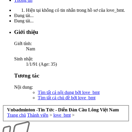
Thông tin
Hiện tại không có tin nhắn trong hồ sơ của love_bmt.
Đang tải...
Đang tải...
Giới thiệu
Giới tính:
Nam
Sinh nhật:
1/1/91 (Age: 35)
Tương tác
Nội dung:
Tìm tất cả nội dung bởi love_bmt
Tìm tất cả chủ đề bởi love_bmt
Vnbadminton -Tin Tức - Diễn Đàn Cầu Lông Việt Nam
Trang chủ
Thành viên
>
love_bmt
>