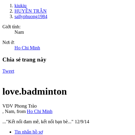
kiukiu
HUYỀN TRÂN
sallyphuong1984
Giới tính:
Nam
Nơi ở:
Ho Chi Minh
Chia sẻ trang này
Tweet
love.badminton
VĐV Phong Trào
, Nam,
from
Ho Chi Minh
..."Kết nối đam mê, kết nối bạn bè..."
12/9/14
Tin nhắn hồ sơ