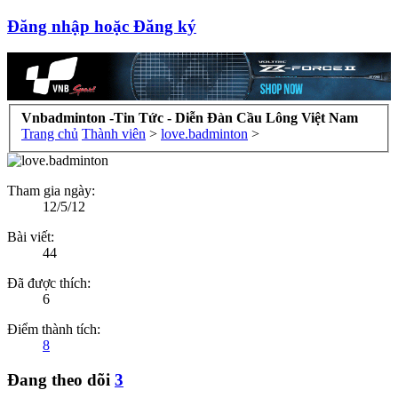
Đăng nhập hoặc Đăng ký
Vnbadminton -Tin Tức - Diễn Đàn Cầu Lông Việt Nam
Trang chủ
Thành viên
>
love.badminton
>
Tham gia ngày:
12/5/12
Bài viết:
44
Đã được thích:
6
Điểm thành tích:
8
Đang theo dõi
3