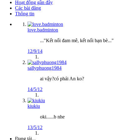
Hoạt động gần đây
Các bài đăng
Thông tin
love.badminton
..."Kết nối đam mê, kết nối bạn bè..."
12/9/14
sallyphuong1984
ai vậy?có phải An ko?
14/5/12
kiukiu
oki......b nhe
13/5/12
Đang tải...