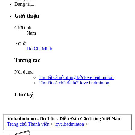
Đang tải...
Giới thiệu
Giới tính:
Nam
Nơi ở:
Ho Chi Minh
Tương tác
Nội dung:
Tìm tất cả nội dung bởi love.badminton
Tìm tất cả chủ đề bởi love.badminton
Chữ ký
Vnbadminton -Tin Tức - Diễn Đàn Cầu Lông Việt Nam
Trang chủ
Thành viên
>
love.badminton
>