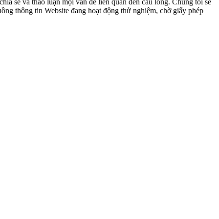
ia sẻ và thảo luận mọi vấn đề liên quan đến cầu lông. Chúng tôi sẽ
 luồng thông tin Website đang hoạt động thử nghiệm, chờ giấy phép