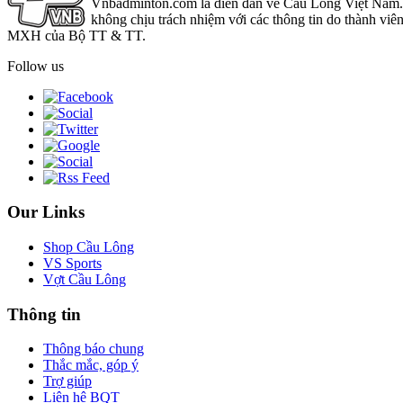
Vnbadminton.com là diễn đàn về Cầu Lông Việt Nam. Vn
không chịu trách nhiệm với các thông tin do thành viê
MXH của Bộ TT & TT.
Follow us
Our Links
Shop Cầu Lông
VS Sports
Vợt Cầu Lông
Thông tin
Thông báo chung
Thắc mắc, góp ý
Trợ giúp
Liên hệ BQT