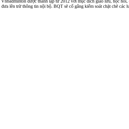
badminton được thành lập từ 2012 với mục đích giao lưu, học hỏi, ch
n đưa lên trừ thông tin nội bộ. BQT sẽ cố gắng kiểm soát chặt chẽ các