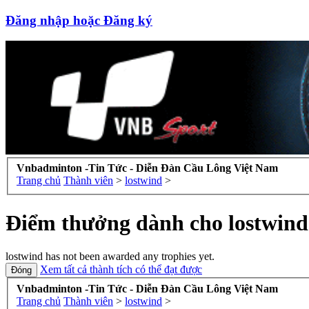
Đăng nhập hoặc Đăng ký
Vnbadminton -Tin Tức - Diễn Đàn Cầu Lông Việt Nam
Trang chủ
Thành viên
>
lostwind
>
Điểm thưởng dành cho lostwind
lostwind has not been awarded any trophies yet.
Xem tất cả thành tích có thể đạt được
Vnbadminton -Tin Tức - Diễn Đàn Cầu Lông Việt Nam
Trang chủ
Thành viên
>
lostwind
>