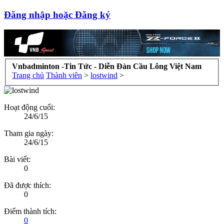
Đăng nhập hoặc Đăng ký
Vnbadminton -Tin Tức - Diễn Đàn Cầu Lông Việt Nam
Trang chủ
Thành viên
>
lostwind
>
Hoạt động cuối:
24/6/15
Tham gia ngày:
24/6/15
Bài viết:
0
Đã được thích:
0
Điểm thành tích:
0