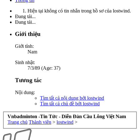
Thông tin
Hiện tại không có tin nhắn trong hồ sơ của lostwind.
Đang tải...
Đang tải...
Giới thiệu
Giới tính:
Nam
Sinh nhật:
7/3/89 (Age: 37)
Tương tác
Nội dung:
Tìm tất cả nội dung bởi lostwind
Tìm tất cả chủ đề bởi lostwind
Vnbadminton -Tin Tức - Diễn Đàn Cầu Lông Việt Nam
Trang chủ
Thành viên
>
lostwind
>