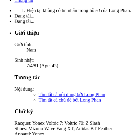
Thông tin
Hiện tại không có tin nhắn trong hồ sơ của Long Phan.
Đang tải...
Đang tải...
Giới thiệu
Giới tính:
Nam
Sinh nhật:
7/4/81 (Age: 45)
Tương tác
Nội dung:
Tìm tất cả nội dung bởi Long Phan
Tìm tất cả chủ đề bởi Long Phan
Chữ ký
Racquet: Yonex Voltric 7; Voltric 70; Z Slash
Shoes: Mizuno Wave Fang XT; Adidas BT Feather
Apparel: Yonex