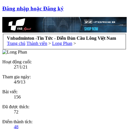
Đăng nhập hoặc Đăng ký
Vnbadminton -Tin Tức - Diễn Đàn Cầu Lông Việt Nam
Trang chủ
Thành viên
>
Long Phan
>
Hoạt động cuối:
27/1/21
Tham gia ngày:
4/9/13
Bài viết:
156
Đã được thích:
72
Điểm thành tích:
48