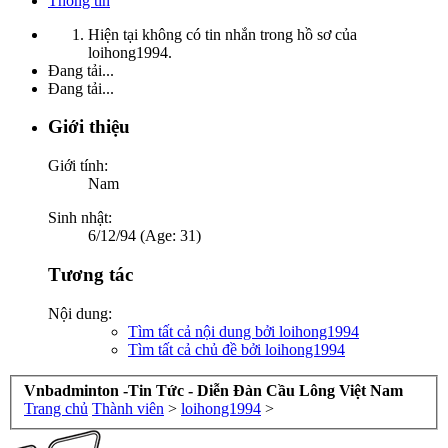
Thông tin
Hiện tại không có tin nhắn trong hồ sơ của
loihong1994.
Đang tải...
Đang tải...
Giới thiệu
Giới tính:
Nam
Sinh nhật:
6/12/94 (Age: 31)
Tương tác
Nội dung:
Tìm tất cả nội dung bởi loihong1994
Tìm tất cả chủ đề bởi loihong1994
Vnbadminton -Tin Tức - Diễn Đàn Cầu Lông Việt Nam
Trang chủ
Thành viên
>
loihong1994
>