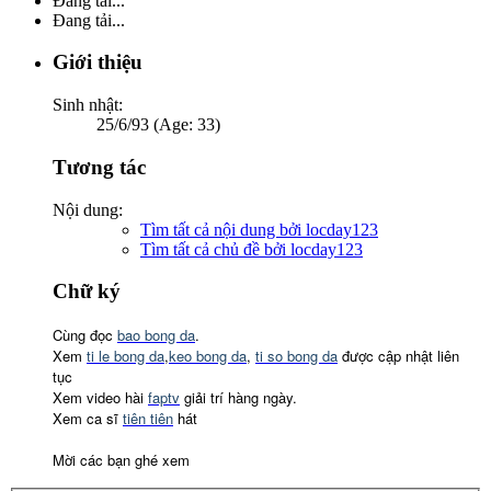
Đang tải...
Đang tải...
Giới thiệu
Sinh nhật:
25/6/93 (Age: 33)
Tương tác
Nội dung:
Tìm tất cả nội dung bởi locday123
Tìm tất cả chủ đề bởi locday123
Chữ ký
Cùng đọc
bao bong da
.
Xem
ti le bong da
,
keo bong da
,
ti so bong da
được cập nhật liên
tục
Xem video hài
faptv
giải trí hàng ngày.
Xem ca sĩ
tiên tiên
hát
Mời các bạn ghé xem