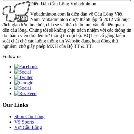
Diễn Đàn Cầu Lông Vnbadminton
Vnbadminton.com là diễn đàn về Cầu Lông Việt
Nam. Vnbadminton được thành lập từ 2012 với mục
đích giao lưu, học hỏi, chia sẻ và thảo luận mọi vấn đề liên quan
đến cầu lông. Chúng tôi sẽ không chịu trách nhiệm với các thông tin
do thành viên đưa lên trừ thông tin nội bộ. BQT sẽ cố gắng kiểm
soát chặt chẽ các luồng thông tin Website đang hoạt động thử
nghiệm, chờ giấy phép MXH của Bộ TT & TT.
Follow us
Our Links
Shop Cầu Lông
VS Sports
Vợt Cầu Lông