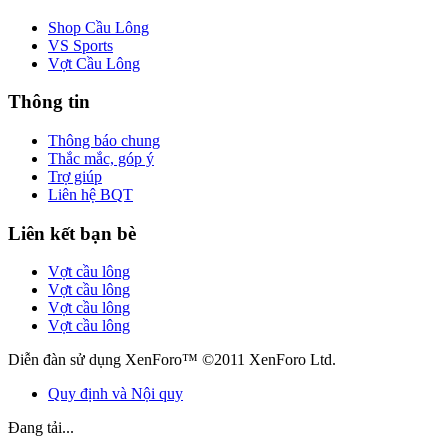
Shop Cầu Lông
VS Sports
Vợt Cầu Lông
Thông tin
Thông báo chung
Thắc mắc, góp ý
Trợ giúp
Liên hệ BQT
Liên kết bạn bè
Vợt cầu lông
Vợt cầu lông
Vợt cầu lông
Vợt cầu lông
Diễn đàn sử dụng XenForo™ ©2011 XenForo Ltd.
Quy định và Nội quy
Đang tải...