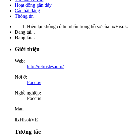
Hoạt động gần đây
Các bài đăng
Thông tin
Hiện tại không có tin nhắn trong hồ sơ của lixHisok.
Đang tải...
Đang tải...
Giới thiệu
Web:
http://retroslesar.ru/
Nơi ở:
Россия
Nghề nghiệp:
Россия
Man
lixHisokVE
Tương tác