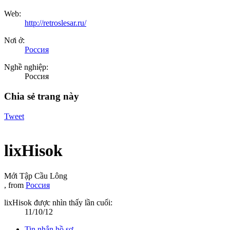
Web:
http://retroslesar.ru/
Nơi ở:
Россия
Nghề nghiệp:
Россия
Chia sẻ trang này
Tweet
lixHisok
Mới Tập Cầu Lông
,
from
Россия
lixHisok được nhìn thấy lần cuối:
11/10/12
Tin nhắn hồ sơ