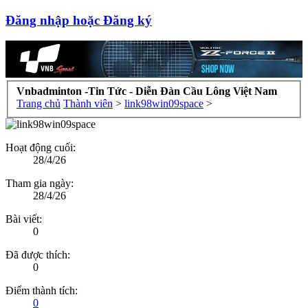
Đăng nhập hoặc Đăng ký
Vnbadminton -Tin Tức - Diễn Đàn Cầu Lông Việt Nam
Trang chủ
Thành viên
>
link98win09space
>
Hoạt động cuối:
28/4/26
Tham gia ngày:
28/4/26
Bài viết:
0
Đã được thích:
0
Điểm thành tích:
0