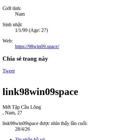
Giới tính:
Nam
Sinh nhật:
1/1/99
(Age: 27)
Web:
https://98win09.space/
Chia sẻ trang này
Tweet
link98win09space
Mới Tập Cầu Lông
, Nam, 27
link98win09space được nhìn thấy lần cuối:
28/4/26
Tin nhắn hồ sơ