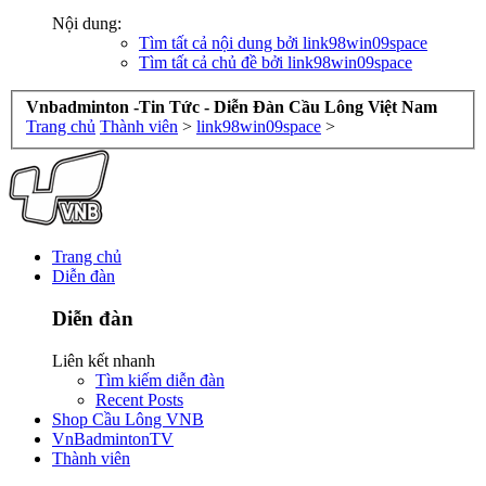
Nội dung:
Tìm tất cả nội dung bởi link98win09space
Tìm tất cả chủ đề bởi link98win09space
Vnbadminton -Tin Tức - Diễn Đàn Cầu Lông Việt Nam
Trang chủ
Thành viên
>
link98win09space
>
Trang chủ
Diễn đàn
Diễn đàn
Liên kết nhanh
Tìm kiếm diễn đàn
Recent Posts
Shop Cầu Lông VNB
VnBadmintonTV
Thành viên