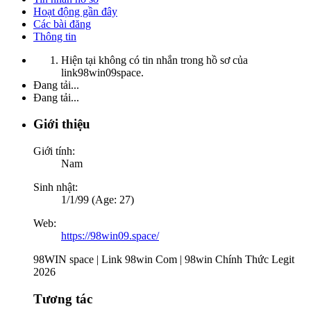
Hoạt động gần đây
Các bài đăng
Thông tin
Hiện tại không có tin nhắn trong hồ sơ của
link98win09space.
Đang tải...
Đang tải...
Giới thiệu
Giới tính:
Nam
Sinh nhật:
1/1/99 (Age: 27)
Web:
https://98win09.space/
98WIN space | Link 98win Com | 98win Chính Thức Legit
2026
Tương tác